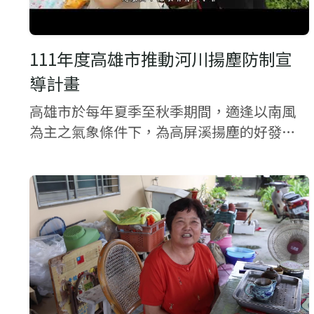
111年度高雄市推動河川揚塵防制宣
導計畫
高雄市於每年夏季至秋季期間，適逢以南風
為主之氣象條件下，為高屏溪揚塵的好發時
期，高屏溪裸露灘地易受強風吹襲，而將裸
露灘地上之粉塵捲揚至空氣中，影響高屏溪
沿岸如林園、大寮、大樹及美濃區之居民，
造成沿岸各...