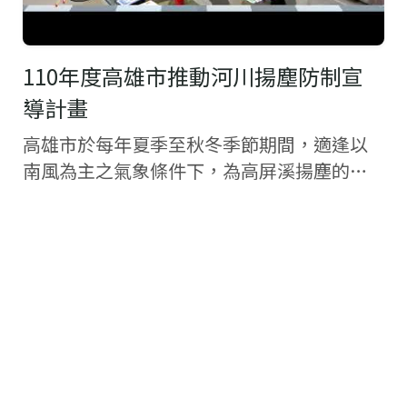
110年度高雄市推動河川揚塵防制宣
導計畫
高雄市於每年夏季至秋冬季節期間，適逢以
南風為主之氣象條件下，為高屏溪揚塵的好
發時期，高屏溪裸露灘地易受強風吹襲，而
將裸露灘地上之粉塵捲揚至空氣中，影響高
屏溪沿岸如林園、大寮、大樹及美濃區之居
民，造成沿...