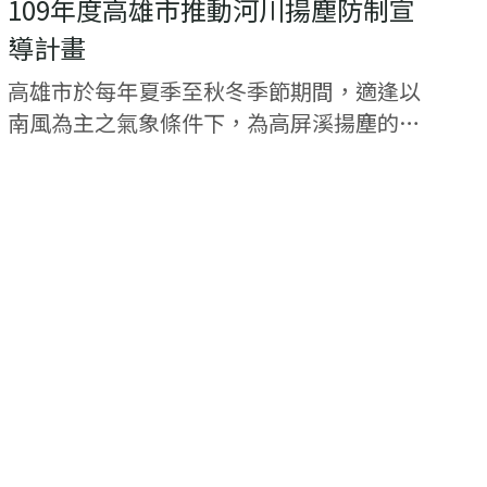
109年度高雄市推動河川揚塵防制宣
導計畫
高雄市於每年夏季至秋冬季節期間，適逢以
南風為主之氣象條件下，為高屏溪揚塵的好
發時期，高屏溪裸露灘地易受強風吹襲，而
將裸露灘地上之粉塵捲揚至空氣中，影響高
屏溪沿岸如林園、大寮、大樹及美濃區之居
民，造成沿...