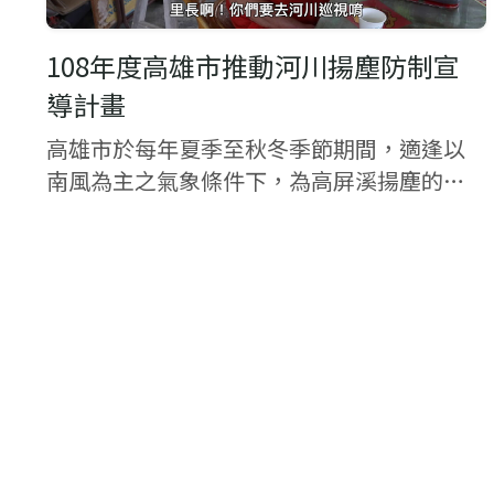
108年度高雄市推動河川揚塵防制宣
導計畫
高雄市於每年夏季至秋冬季節期間，適逢以
南風為主之氣象條件下，為高屏溪揚塵的好
發時期，高屏溪裸露灘地易受強風吹襲，而
將裸露灘地上之粉塵捲揚至空氣中，影響高
屏溪沿岸如林園、大寮、大樹及美濃區之居
民，造成沿...