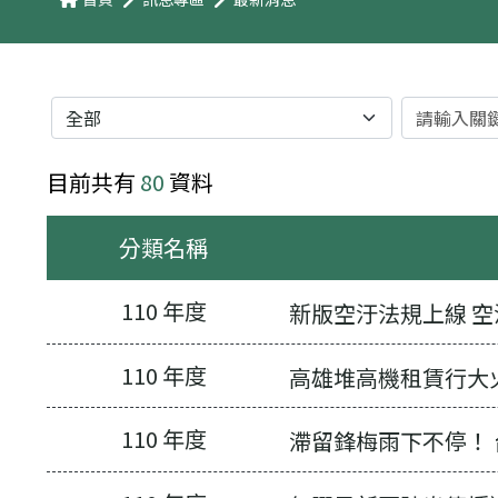
分類
關鍵字
目前共有
80
資料
分類名稱
110 年度
新版空汙法規上線 
110 年度
高雄堆高機租賃行大火
110 年度
滯留鋒梅雨下不停！ 