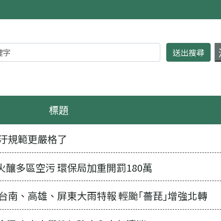
標題
空汙規範更嚴格了
釀多區空污 環保局加重開罰180萬
台南、高雄、屏東大雨特報 輕颱｢薔琵｣增強北轉