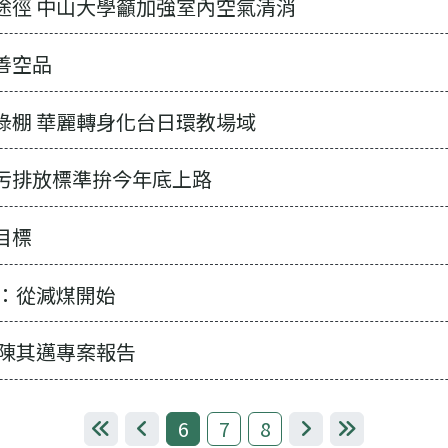
途徑 中山大學籲加強室內空氣清消
善空品
綠棚 華麗轉身化台日環教場域
污排放標準拚今年底上路
目標
邁：從減煤開始
籲陳其邁專案報告
6
7
8
第一頁
上一頁
下一頁
最後一頁