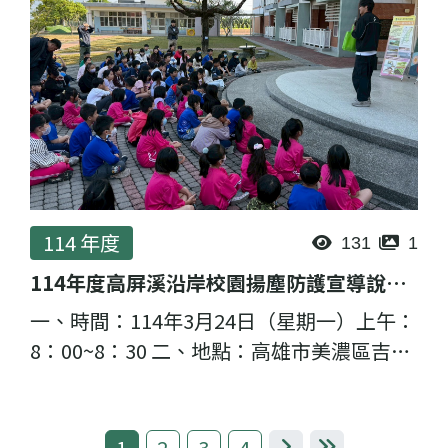
114 年度
131
1
114年度高屏溪沿岸校園揚塵防護宣導說明會-吉東國小
一、時間：114年3月24日（星期一）上午：
8：00~8：30 二、地點：高雄市美濃區吉東
國民小學 （高雄市美濃區里吉頂路19號）
三、主講者：理虹工程顧問股份有限公司 邱
至緯 計畫經理 四、...
1
2
3
4