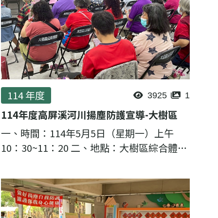
114 年度
3925
1
114年度高屏溪河川揚塵防護宣導-大樹區
一、時間：114年5月5日（星期一）上午
10：30~11：20 二、地點：大樹區綜合體育
館 (高雄市大樹區九大路639號) 三、主講
者：理虹工程顧問股份有限公司邱至緯 計畫
經理 四、邀請對象...