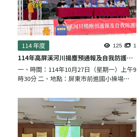
114 年度
125
1
114年高屏溪河川揚塵預通報及自我防護演練活動
一、時間：114年10月27日（星期一）上午9
時30分 二、地點：屏東市前進國小操場
(22.649724&deg;N, 120.458364&deg;E)
三、辦理目的：本次演練由高雄市政府環境
保...