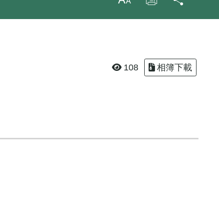
放大字級
列印
分享
108
相簿下載