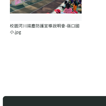
校園河川揚塵防護宣導說明會-嶺口國
小.jpg