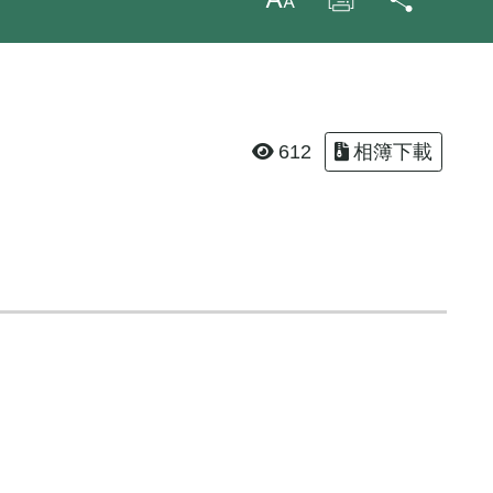
放大字級
列印
分享
612
相簿下載